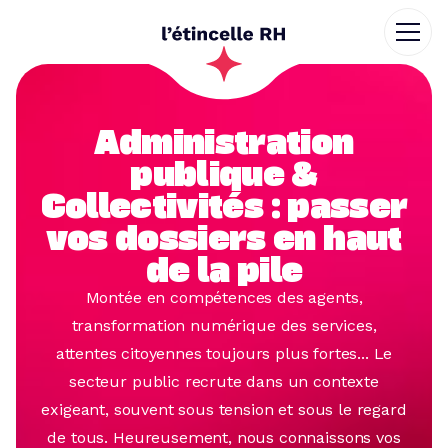
Administration
publique &
Collectivités : passer
vos dossiers en haut
de la pile
Montée en compétences des agents,
transformation numérique des services,
attentes citoyennes toujours plus fortes... Le
secteur public recrute dans un contexte
exigeant, souvent sous tension et sous le regard
de tous. Heureusement, nous connaissons vos