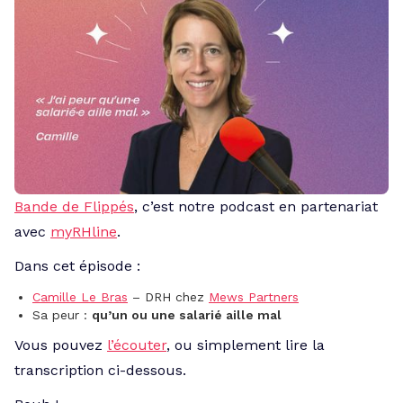
Bande de Flippés
, c’est notre podcast en partenariat
avec
myRHline
.
Dans cet épisode :
Camille Le Bras
– DRH chez
Mews Partners
Sa peur :
qu’un ou une salarié aille mal
Vous pouvez
l’écouter
, ou simplement lire la
transcription ci-dessous.