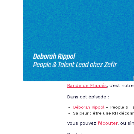
Bande de Flippés
, c’est not
Dans cet épisode :
Déborah Rippol
– People & T
Sa peur :
être une RH décon
Vous pouvez
l’écouter
, ou si