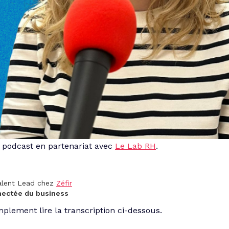
re podcast en partenariat avec
Le Lab RH
.
alent Lead chez
Zéfir
nectée du business
mplement lire la transcription ci-dessous.