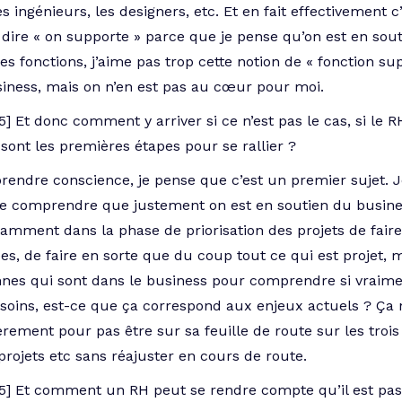
s ingénieurs, les designers, etc. Et en fait effectivement c
 dire « on supporte » parce que je pense qu’on est en sou
 fonctions, j’aime pas trop cette notion de « fonction sup
iness, mais on n’en est pas au cœur pour moi.
5] Et donc comment y arriver si ce n’est pas le cas, si le 
 sont les premières étapes pour se rallier ?
 prendre conscience, je pense que c’est un premier sujet
e comprendre que justement on est en soutien du business
ment dans la phase de priorisation des projets de faire tr
, de faire en sorte que du coup tout ce qui est projet, mis
nnes qui sont dans le business pour comprendre si vraime
esoins, est-ce que ça correspond aux enjeux actuels ? Ça 
èrement pour pas être sur sa feuille de route sur les troi
projets etc sans réajuster en cours de route.
25] Et comment un RH peut se rendre compte qu’il est pas