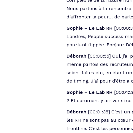
complexité de la nature humai
Nous partons à la rencontre 
d’affronter la peur… de parl
Sophie – Le Lab RH
[00:00:3
Londres, People success mana
pourtant flippée. Bonjour Dé
Déborah
[00:00:55] Oui, j’a
même parfois des recruteurs
soient faites etc, en étant 
de timing. J’ai peur d’être 
Sophie – Le Lab RH
[00:01:2
? Et comment y arriver si ce 
Déborah
[00:01:38] C’est un
les RH ne sont pas au cœur d
frontline. C’est les personnes