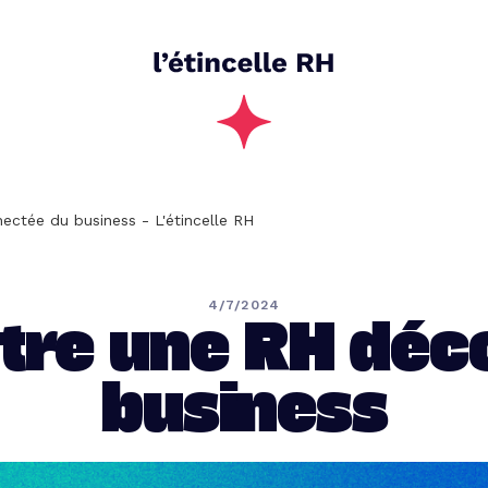
ectée du business - L'étincelle RH
4/7/2024
’être une RH dé
business