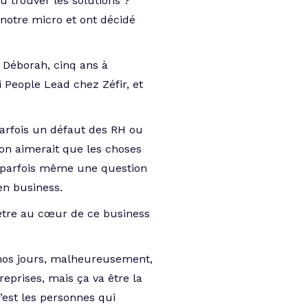
ù trouver les solutions ?
notre micro et ont décidé
 Déborah, cinq ans à
 People Lead chez Zéfir, et
parfois un défaut des RH ou
on aimerait que les choses
et parfois même une question
en business.
d’être au cœur de ce business
e nos jours, malheureusement,
eprises, mais ça va être la
c’est les personnes qui