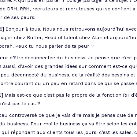
ne. A qui puis en parler ? Dois je partager à ce sujet ? O
de DRH, RRH, recruteurs et recruteuses qui se confient à 
er de ses peurs.
8] Bonjour à tous. Nous nous retrouvons aujourd’hui avec
ger chez Buffer, Head of talent chez Alan et aujourd’hui
borah. Peux tu nous parler de ta peur ?
i peur d’être déconnectée du business. Je pense que c’est 
 aussi, d’avoir des grandes idées sur comment est-ce qu’
un peu déconnecté du business, de la réalité des besoins 
à contre courant ou un peu en retard dans ce qui se passe 
8] Mais est-ce que c’est pas le propre de la fonction RH 
n’est pas le cas ?
 peu controversé ce que je vais dire mais je pense que d
u business. Pour moi le business ça va être selon les entr
 qui répondent aux clients tous les jours, c’est les sales, 