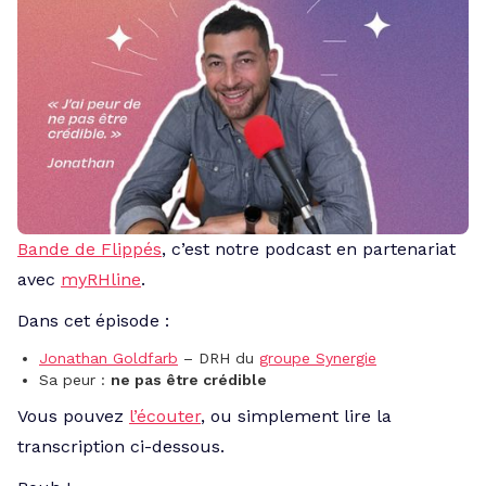
Bande de Flippés
, c’est notre podcast en partenariat
avec
myRHline
.
Dans cet épisode :
Jonathan Goldfarb
– DRH du
groupe Synergie
Sa peur :
ne pas être crédible
Vous pouvez
l’écouter
, ou simplement lire la
transcription ci-dessous.